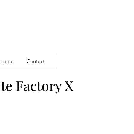
propos
Contact
te Factory X