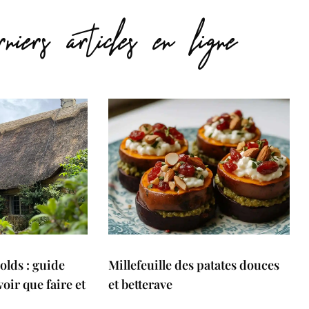
niers articles en ligne
olds : guide
Millefeuille des patates douces
oir que faire et
et betterave