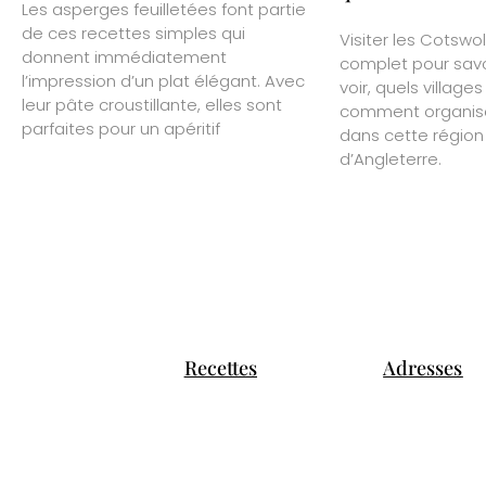
Les asperges feuilletées font partie
de ces recettes simples qui
Visiter les Cotswol
donnent immédiatement
complet pour savoi
l’impression d’un plat élégant. Avec
voir, quels village
leur pâte croustillante, elles sont
comment organise
parfaites pour un apéritif
dans cette régio
d’Angleterre.
Recettes
Adresses