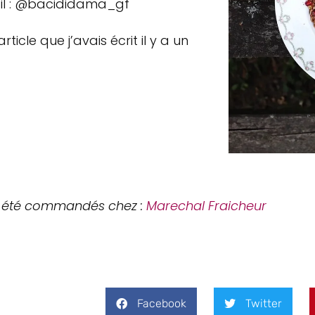
ail : @bacididama_gf
ticle que j’avais écrit il y a un
ont été commandés chez :
Marechal Fraicheur
Facebook
Twitter