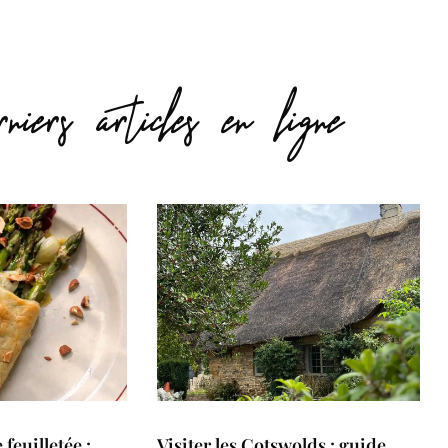
niers articles en ligne
feuilletée :
Visiter les Cotswolds : guide