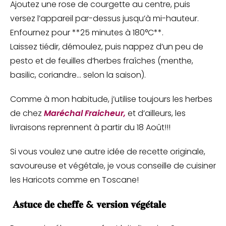
Ajoutez une rose de courgette au centre, puis
versez l’appareil par-dessus jusqu’à mi-hauteur.
Enfournez pour **25 minutes à 180°C**.
Laissez tiédir, démoulez, puis nappez d’un peu de
pesto et de feuilles d’herbes fraîches (menthe,
basilic, coriandre… selon la saison).
Comme à mon habitude, j’utilise toujours les herbes
de chez
Maréchal Fraicheur,
et d’ailleurs, les
livraisons reprennent à partir du 18 Août!!!
Si vous voulez une autre idée de recette originale,
savoureuse et végétale, je vous conseille de cuisiner
les Haricots comme en Toscane!
𝐀𝐬𝐭𝐮𝐜𝐞 𝐝𝐞 𝐜𝐡𝐞𝐟𝐟𝐞 & 𝐯𝐞𝐫𝐬𝐢𝐨𝐧 𝐯𝐞́𝐠𝐞́𝐭𝐚𝐥𝐞