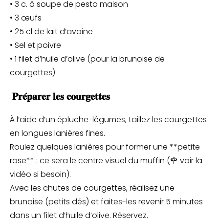
• 3 c. à soupe de pesto maison
• 3 œufs
• 25 cl de lait d’avoine
• Sel et poivre
• 1 filet d’huile d’olive (pour la brunoise de
courgettes)
𝐏𝐫𝐞́𝐩𝐚𝐫𝐞𝐫 𝐥𝐞𝐬 𝐜𝐨𝐮𝐫𝐠𝐞𝐭𝐭𝐞𝐬
À l’aide d’un épluche-légumes, taillez les courgettes
en longues lanières fines.
Roulez quelques lanières pour former une **petite
rose** : ce sera le centre visuel du muffin (🌹 voir la
vidéo si besoin).
Avec les chutes de courgettes, réalisez une
brunoise (petits dés) et faites-les revenir 5 minutes
dans un filet d’huile d’olive. Réservez.