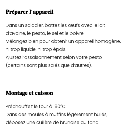
𝐏𝐫𝐞́𝐩𝐚𝐫𝐞𝐫 𝐥’𝐚𝐩𝐩𝐚𝐫𝐞𝐢𝐥
Dans un saladier, battez les œufs avec le lait
d’avoine, le pesto, le sel et le poivre.
Mélangez bien pour obtenir un appareil homogène,
ni trop liquide, ni trop épais.
Ajustez l’assaisonnement selon votre pesto
(certains sont plus salés que d’autres).
𝐌𝐨𝐧𝐭𝐚𝐠𝐞 𝐞𝐭 𝐜𝐮𝐢𝐬𝐬𝐨𝐧
Préchauffez le four à 180°C.
Dans des moules à muffins légèrement huilés,
déposez une cuillère de brunoise au fond.