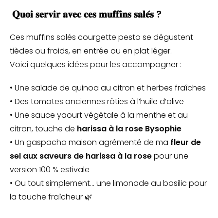
𝐐𝐮𝐨𝐢 𝐬𝐞𝐫𝐯𝐢𝐫 𝐚𝐯𝐞𝐜 𝐜𝐞𝐬 𝐦𝐮𝐟𝐟𝐢𝐧𝐬 𝐬𝐚𝐥𝐞́𝐬 ?
Ces muffins salés courgette pesto se dégustent
tièdes ou froids, en entrée ou en plat léger.
Voici quelques idées pour les accompagner :
• Une salade de quinoa au citron et herbes fraîches
• Des tomates anciennes rôties à l’huile d’olive
• Une sauce yaourt végétale à la menthe et au
citron, touche de
harissa à la rose Bysophie
• Un gaspacho maison agrémenté de ma
fleur de
sel aux saveurs de harissa à la rose
pour une
version 100 % estivale
• Ou tout simplement… une limonade au basilic pour
la touche fraîcheur 🌿